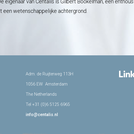
 De eigenaar van Centalis is Gilbert Bookelman, een entho
et een wetenschappelijke achtergrond.
Adm. de Ruijterweg 113H
1056 EW Amsterdam
The Netherlands
Tel +31 (0)6 5125 6965
info@centalis.nl